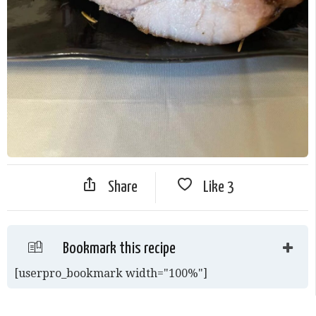
Share
Like
3
Bookmark this recipe
[userpro_bookmark width="100%"]