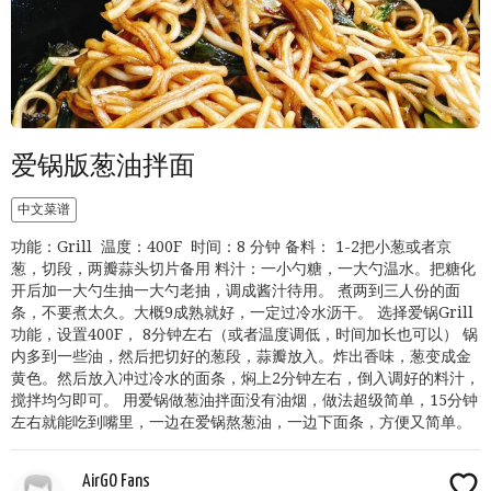
爱锅版葱油拌面
中文菜谱
功能：Grill 温度：400F 时间：8 分钟 备料： 1-2把小葱或者京
葱，切段，两瓣蒜头切片备用 料汁：一小勺糖，一大勺温水。把糖化
开后加一大勺生抽一大勺老抽，调成酱汁待用。 煮两到三人份的面
条，不要煮太久。大概9成熟就好，一定过冷水沥干。 选择爱锅Grill
功能，设置400F， 8分钟左右（或者温度调低，时间加长也可以） 锅
内多到一些油，然后把切好的葱段，蒜瓣放入。炸出香味，葱变成金
黄色。然后放入冲过冷水的面条，焖上2分钟左右，倒入调好的料汁，
搅拌均匀即可。 用爱锅做葱油拌面没有油烟，做法超级简单，15分钟
左右就能吃到嘴里，一边在爱锅熬葱油，一边下面条，方便又简单。
AirGO Fans