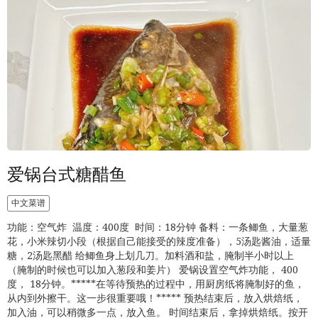
爱锅台式糖醋鱼
中文菜谱
功能：空气炸 温度：400度 时间：18分钟 备料：一条鲫鱼，大量葱
花，小米辣切小段（根据自己能接受的辣度准备），5汤匙酱油，适量
糖，2汤匙黑醋 给鲫鱼身上划几刀。加料酒和盐，腌制半小时以上
（腌制的时候也可以加入葱段和姜片） 爱锅设置空气炸功能， 400
度， 18分钟。*****在等待预热的过程中，用厨房纸将腌制好的鱼，
从内到外擦干。这一步很重要哦！***** 预热结束后，放入烘焙纸，
加入油，可以稍微多一点，放入鱼。 时间结束后，拿掉烘焙纸。按开