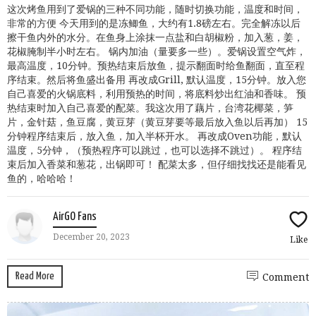
这次烤鱼用到了爱锅的三种不同功能，随时切换功能，温度和时间，
非常的方便 今天用到的是冻鲫鱼，大约有1.8磅左右。完全解冻以后
擦干鱼内外的水分。在鱼身上涂抹一点盐和白胡椒粉，加入葱，姜，
花椒腌制半小时左右。 锅内加油（量要多一些）。爱锅设置空气炸，
最高温度，10分钟。预热结束后放鱼，提示翻面时给鱼翻面，直至程
序结束。然后将鱼盛出备用 再改成Grill, 默认温度，15分钟。放入您
自己喜爱的火锅底料，利用预热的时间，将底料炒出红油和香味。 预
热结束时加入自己喜爱的配菜。我这次用了藕片，台湾花椰菜，笋
片，金针菇，鱼豆腐，黄豆芽（黄豆芽要等最后放入鱼以后再加） 15
分钟程序结束后，放入鱼，加入半杯开水。 再改成Oven功能，默认
温度，5分钟，（预热程序可以跳过，也可以选择不跳过）。 程序结
束后加入香菜和葱花，出锅即可！ 配菜太多，但仔细找找还是能看见
鱼的，哈哈哈！
AirGO Fans
December 20, 2023
Like
Read More
Comment