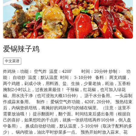
爱锅辣子鸡
中文菜谱
炸鸡块：功能： 空气炸 温度：420F 时间：20分钟 炒制： 功
能： 自动炒 温度：默认温度 时间： 5-10分钟 备料： 两支鸡腿，
两个鸡翅，剁成小块，用料酒、盐、生抽，少量老抽，耗油，五香粉
腌制2小时以上，过夜效果最佳！ 干辣椒，红花椒，也可加入绿花
椒。用水洗干净（也可浸泡大概15分钟）。沥干水分备用。 一头蒜制
作成蒜末备用。 制作： 爱锅空气炸功能，420F, 20分钟。 预热结束
后，内锅垫烘培纸，将腌好的鸡块均匀的铺在锅里。（注意：这里不
需要放油哦！）提示翻面时，翻个面。时间结束后盛出备用（根据自
己的喜好，如果想吃的干点的，就换一张烘培纸再炸10分钟，倒入盘
中备用）。 换成自动炒功能，默认温度，5-10分钟（取决于配料的多
少）。锅内喷油，油比平时炒菜多一点。 预热开始时放入蒜末、花