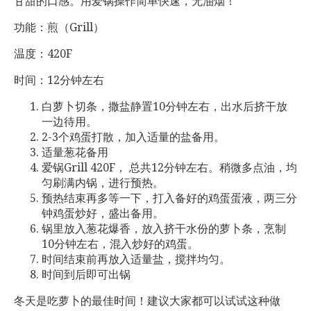
甘甜的口感。用爱锅操作简单快速，无油烟！
功能：煎（Grill）
温度：420F
时间：12分钟左右
白萝卜切条，撒盐静置10分钟左右，出水后挤干放
一边待用。
2-3个鸡蛋打散，加入适量的盐备用。
适量葱花备用
爱锅Grill 420F， 总共12分钟左右。稍微多点油，均
匀刷满内锅，进行预热。
预热结束再多等一下，打入备好的鸡蛋蛋液，两三分
钟鸡蛋炒好，盛出备用。
锅里放入葱花爆香，放入挤干水份的萝卜条，烹制
10分钟左右，混入炒好的鸡蛋。
时间结束前再放入适量盐，搅拌均匀。
时间到后即可出锅
冬天是吃萝卜的最佳时间！建议大家都可以试试这种做