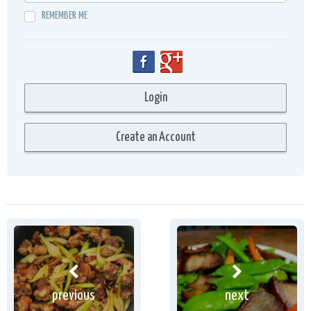
REMEMBER ME
previous
next