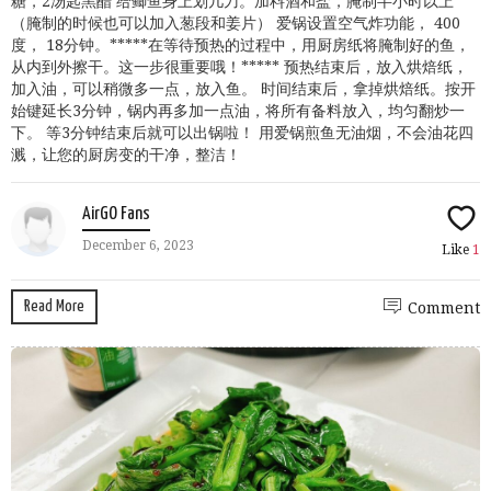
糖，2汤匙黑醋 给鲫鱼身上划几刀。加料酒和盐，腌制半小时以上
（腌制的时候也可以加入葱段和姜片） 爱锅设置空气炸功能， 400
度， 18分钟。*****在等待预热的过程中，用厨房纸将腌制好的鱼，
从内到外擦干。这一步很重要哦！***** 预热结束后，放入烘焙纸，
加入油，可以稍微多一点，放入鱼。 时间结束后，拿掉烘焙纸。按开
始键延长3分钟，锅内再多加一点油，将所有备料放入，均匀翻炒一
下。 等3分钟结束后就可以出锅啦！ 用爱锅煎鱼无油烟，不会油花四
溅，让您的厨房变的干净，整洁！
AirGO Fans
December 6, 2023
Like
1
Read More
Comment