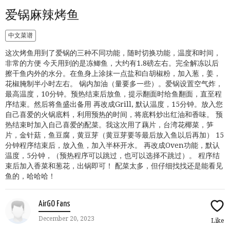
爱锅麻辣烤鱼
中文菜谱
这次烤鱼用到了爱锅的三种不同功能，随时切换功能，温度和时间，
非常的方便 今天用到的是冻鲫鱼，大约有1.8磅左右。完全解冻以后
擦干鱼内外的水分。在鱼身上涂抹一点盐和白胡椒粉，加入葱，姜，
花椒腌制半小时左右。 锅内加油（量要多一些）。爱锅设置空气炸，
最高温度，10分钟。预热结束后放鱼，提示翻面时给鱼翻面，直至程
序结束。然后将鱼盛出备用 再改成Grill, 默认温度，15分钟。放入您
自己喜爱的火锅底料，利用预热的时间，将底料炒出红油和香味。 预
热结束时加入自己喜爱的配菜。我这次用了藕片，台湾花椰菜，笋
片，金针菇，鱼豆腐，黄豆芽（黄豆芽要等最后放入鱼以后再加） 15
分钟程序结束后，放入鱼，加入半杯开水。 再改成Oven功能，默认
温度，5分钟，（预热程序可以跳过，也可以选择不跳过）。 程序结
束后加入香菜和葱花，出锅即可！ 配菜太多，但仔细找找还是能看见
鱼的，哈哈哈！
AirGO Fans
December 20, 2023
Like