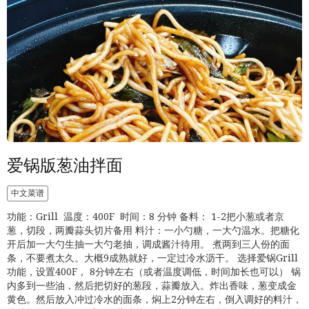
爱锅版葱油拌面
中文菜谱
功能：Grill 温度：400F 时间：8 分钟 备料： 1-2把小葱或者京
葱，切段，两瓣蒜头切片备用 料汁：一小勺糖，一大勺温水。把糖化
开后加一大勺生抽一大勺老抽，调成酱汁待用。 煮两到三人份的面
条，不要煮太久。大概9成熟就好，一定过冷水沥干。 选择爱锅Grill
功能，设置400F， 8分钟左右（或者温度调低，时间加长也可以） 锅
内多到一些油，然后把切好的葱段，蒜瓣放入。炸出香味，葱变成金
黄色。然后放入冲过冷水的面条，焖上2分钟左右，倒入调好的料汁，