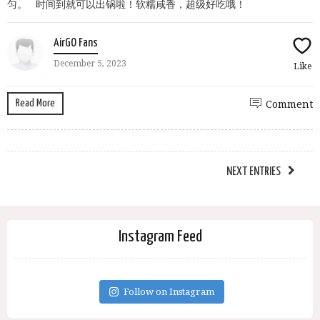
匀。 时间到就可以出锅啦！软糯咸香，超级好吃哦！
AirGO Fans
December 5, 2023
Like
Read More
Comment
NEXT ENTRIES
Instagram Feed
Follow on Instagram