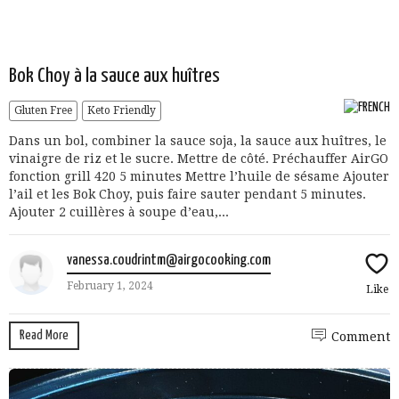
Bok Choy à la sauce aux huîtres
Gluten Free
Keto Friendly
Dans un bol, combiner la sauce soja, la sauce aux huîtres, le
vinaigre de riz et le sucre. Mettre de côté. Préchauffer AirGO
fonction grill 420 5 minutes Mettre l’huile de sésame Ajouter
l’ail et les Bok Choy, puis faire sauter pendant 5 minutes.
Ajouter 2 cuillères à soupe d’eau,...
vanessa.coudrintm@airgocooking.com
February 1, 2024
Like
Read More
Comment