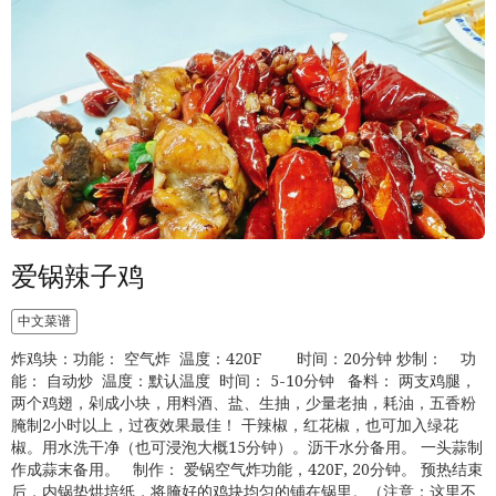
爱锅辣子鸡
中文菜谱
炸鸡块：功能： 空气炸 温度：420F 时间：20分钟 炒制： 功
能： 自动炒 温度：默认温度 时间： 5-10分钟 备料： 两支鸡腿，
两个鸡翅，剁成小块，用料酒、盐、生抽，少量老抽，耗油，五香粉
腌制2小时以上，过夜效果最佳！ 干辣椒，红花椒，也可加入绿花
椒。用水洗干净（也可浸泡大概15分钟）。沥干水分备用。 一头蒜制
作成蒜末备用。 制作： 爱锅空气炸功能，420F, 20分钟。 预热结束
后，内锅垫烘培纸，将腌好的鸡块均匀的铺在锅里。（注意：这里不